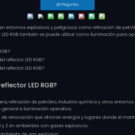
Preguntar
en entornos explosivos y peligrosos como refinación de petró
ector LED RGB también se puede utilizar como iluminación para op
 RGB?
el reflector LED RGB?
el reflector LED RGB?
reflector LED RGB?
trolera, refinación de petróleo, industria química y otros entor
 general e iluminación operativa;
s de renovación que ahorran energía y lugares donde el manten
 1 y 2 en ambientes con gases explosivos;
C; ambiente de gas explosivo;