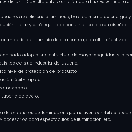
nte de luz LED de alto brillo o una lámpara fluorescente anular
 pequeño, alta eficiencia luminosa, bajo consumo de energía y 
stribución de luz y está equipado con un reflector bien diseña
 con material de aluminio de alta pureza, con alta reflectivida
 cableado adopta una estructura de mayor seguridad y la cone
sitos del sitio industrial del usuario;
lto nivel de protección del producto;
ación fácil y rápida;
o inoxidable;
o tubería de acero.
a de productos de iluminación que incluyen bombillas decorat
s y accesorios para espectáculos de iluminación, etc.