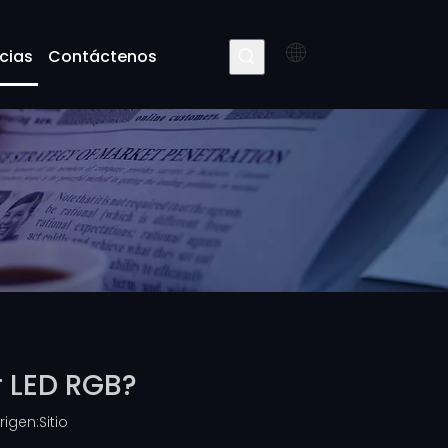
cias
Contáctenos
r LED RGB?
igen:
Sitio