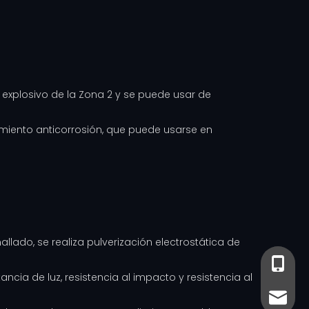
 explosivo de la Zona 2 y se puede usar de
ndimiento anticorrosión, que puede usarse en
llado, se realiza pulverización electrostática de
+86-13
+86- 13
ncia de luz, resistencia al impacto y resistencia al
sales@
sales@