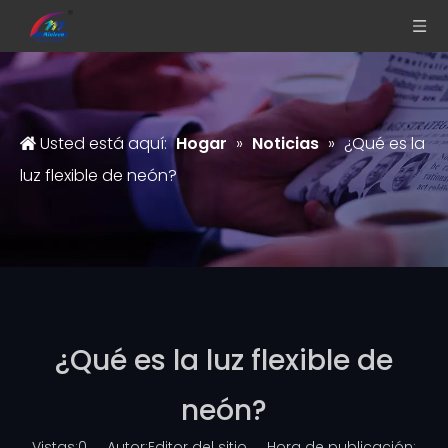
Usted está aquí:
Hogar
»
Noticias
»
¿Qué es la
luz flexible de neón?
¿Qué es la luz flexible de
neón?
Vistas:
0
Autor:Editor del sitio Hora de publicación: