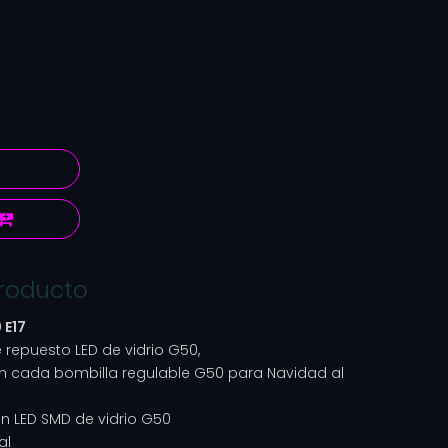
producto
 E17
 repuesto LED de vidrio G50,
n cada bombilla regulable G50 para Navidad al
n LED SMD de vidrio G50
al