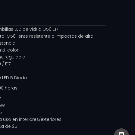
billas LED de vidrio G50 E17
stal G50, lente resistente a impactos de alta
istencia
ti-color
me;regulable
 / E17
 LED 5 Diodo
00 horas
V
5W
5
a uso en interiores/exteriores.
sa de 25