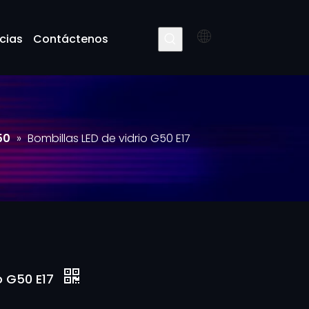
cias
Contáctenos
50
»
Bombillas LED de vidrio G50 E17
io G50 E17