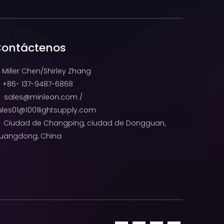
ontáctenos
Miller Chen/Shirley Zhang
+86- 137-9487-6868

sales@minleon.com
/

ales01@1001lightsupply.com
Ciudad de Changping, ciudad de Dongguan,

uangdong, China