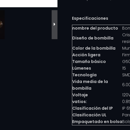
Especificaciones
nombre del producto
Bom
Cri
Diseño de bombilla
res
Color de la bombilla
Mum
Acción ligera
Fir
Tamaño básico
G50
Lúmenes
15
Tecnología
SMD
Vida media de la
6.0
bombilla
Voltaje
120
vatios:
0.8
Clasificación del IP
IP 6
Clasificación UL
Par
Empaquetado en bolsa
Bol