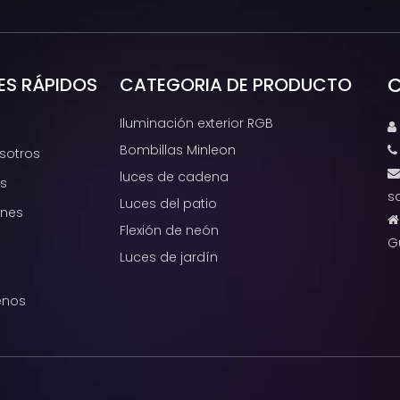
C
ES RÁPIDOS
CATEGORIA DE PRODUCTO
Iluminación exterior RGB

Bombillas Minleon
sotros
luces de cadena
s
s
Luces del patio
ones
Flexión de neón
G
Luces de jardín
enos