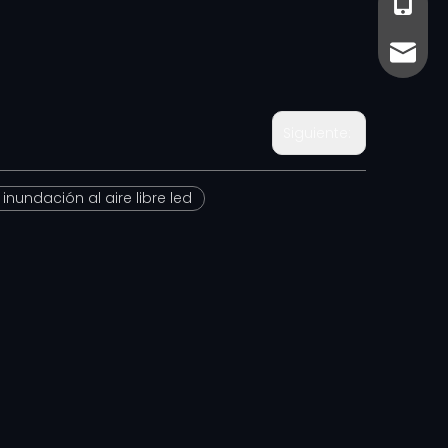
+86-13
+86- 13
sales@
sales@
Siguiente:
inundación al aire libre led