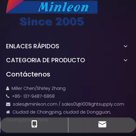
ENLACES RÁPIDOS
CATEGORIA DE PRODUCTO
Contáctenos
Miller Chen/Shirley Zhang

+86- 137-9487-6868

sales@minleon.com
/
sales01@1001lightsupply.com

Ciudad de Changping, ciudad de Dongguan,

Guangdong, China
sales@minleon.com
sales@minleon.com
+86- 137-9487-6868
+86-13794876868