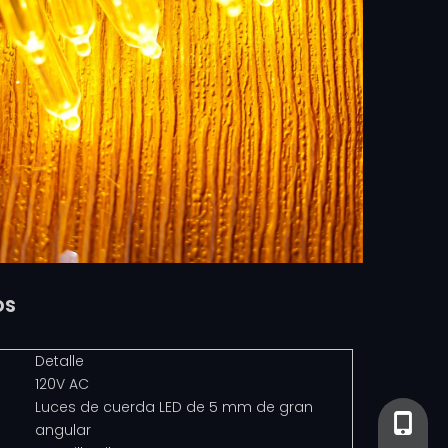
os
Detalle
120V AC
Luces de cuerda LED de 5 mm de gran
+86-13
+86- 13
angular