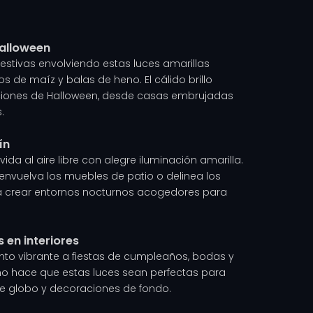
halloween
estivas envolviendo estas luces amarillas
os de maíz y balas de heno. El cálido brillo
ciones de Halloween, desde casas embrujadas
.
ín
ida al aire libre con alegre iluminación amarilla.
 envuelva los muebles de patio o delinea los
ra crear entornos nocturnos acogedores para
 en interiores
nto vibrante a fiestas de cumpleaños, bodas y
ño hace que estas luces sean perfectas para
de globo y decoraciones de fondo.