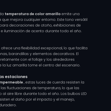
ada
temperatura de color amarillo
emite una
 que mejora cualquier entorno. Este tono versátil
para decoraciones de otoño, exhibiciones de
o e iluminación de acento durante todo el año.
G
ofrece una flexibilidad excepcional, lo que facilita
onas, barandillas y elementos decorativos. El
retamente con el follaje y los alrededores
 la luz amarilla tome el centro del escenario.
as estaciones
5 impermeable
, estas luces de cuerda resisten la
y las fluctuaciones de temperatura, lo que las
l aire libre durante todo el año. Los bulbos LED
isten el daño por el impacto y el manejo,
duradero.