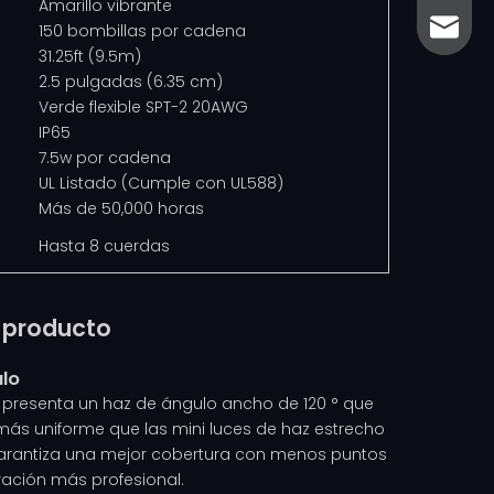
Amarillo vibrante
sales@
sales@
150 bombillas por cadena
31.25ft (9.5m)
2.5 pulgadas (6.35 cm)
Verde flexible SPT-2 20AWG
IP65
7.5w por cadena
UL Listado (Cumple con UL588)
Más de 50,000 horas
Hasta 8 cuerdas
l producto
ulo
m
presenta un haz de ángulo ancho de 120 ° que
 más uniforme que las mini luces de haz estrecho
garantiza una mejor cobertura con menos puntos
ación más profesional.