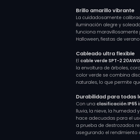
Brillo amarillo vibrante
La cuidadosamente calibr
iluminación alegre y soleada
funciona maravillosamente 
Halloween, fiestas de veran
Cableado ultra flexible
El
cable verde SPT-2 20AW
la envoltura de árboles, cor
color verde se combina disc
naturales, lo que permite que
Durabilidad para todas l
Con una
clasificación IP6
lluvia, la nieve, la humedad 
hace adecuadas para el uso a
a prueba de destrozados res
asegurando el rendimiento 