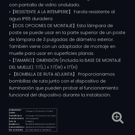
con pantalla de vidrio ondulado.
•【RESISTENTE A LA INTEMPERIE】 Farola resistente al
agua IP65 duradera
•【DOS OPCIONES DE MONTAJE】Esta lámpara de
poste se puede usar en la parte superior de un poste
de lámpara de 3 pulgadas de diámetro exterior.
También viene con un adaptador de montaje en
muelle para usar en superficies planas.
•【TAMAÑO】DIMENSIÓN (incluida la BASE DE MONTAJE
DEL MUELLE): 7.1'(L) x 7.1'(W) x 17'(H)
• 【BOMBILLA DE RUTA ADJUNTA】 Proporcionamos
bombillas de ruta junto con el dispositivo de
iluminación que pueden probar el funcionamiento
funcional del dispositivo durante la instalación.
DIMENSIONES
7,1'(largo) x 7,1'(ancho) x 17'(alto)
LIGERA
TAMAÑO DE LA
5,6'(largo) x 5,6'(ancho) x 2,9'(alto)
BASE DEL MUELLE
x Φ 3 pulgadas
TIPO DE
BOMBILLA
BOMBILLAS
INCANDESCENTE/LED/CFL/LLAMA E26
CARACTERÍSTICA
SENSOR DE FOTOCÉLULA INTEGRADO
DEL ACCESORIO
DEL ANOCHECER AL AMANECER