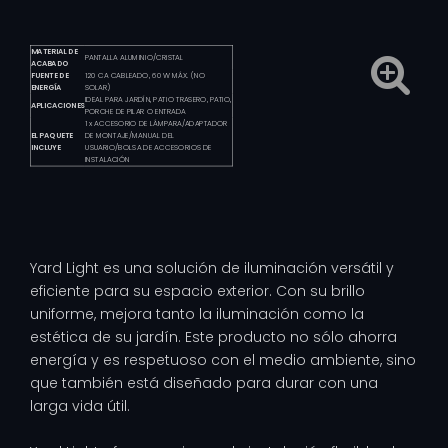
MATERIAL DE
PANTALLA ALUMINIO/CRISTAL
ACABADO
FUENTE DE
120 CA CABLEADO, 60 W MÁX. (NO
ENERGÍA
SOLAR)
IDEAL PARA JARDÍN, PATIO TRASERO, PATIO,
APLICACIONES
PORCHE DE PILAR O ENTRADA
1 x ACCESORIO DE LÁMPARA/ADAPTADOR
EL PAQUETE
DE MONTAJE/MANUAL DEL
INCLUYE
USUARIO/BOLSA DE ACCESORIOS DE
INSTALACIÓN
Yard Light es una solución de iluminación versátil y
eficiente para su espacio exterior. Con su brillo
uniforme, mejora tanto la iluminación como la
estética de su jardín. Este producto no sólo ahorra
energía y es respetuoso con el medio ambiente, sino
que también está diseñado para durar con una
larga vida útil.