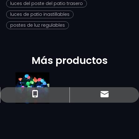
luces del poste del patio trasero
luces de patio inastillables
postes de luz regulables
Más productos
sales@minleon.com
sales@minleon.com
+86- 137-9487-6868
+86-13794876868
Cadena de luz
C7
impermeable
UL RGB