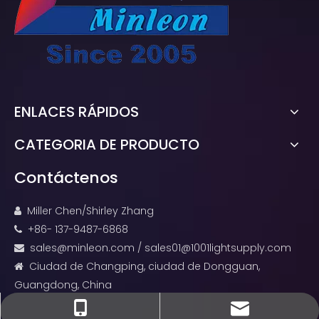
ENLACES RÁPIDOS
CATEGORIA DE PRODUCTO
Contáctenos
Miller Chen/Shirley Zhang

+86- 137-9487-6868

sales@minleon.com
/
sales01@1001lightsupply.com

Ciudad de Changping, ciudad de Dongguan,

Guangdong, China
sales@minleon.com
sales@minleon.com
+86- 137-9487-6868
+86-13794876868