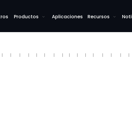
tros
Productos
Aplicaciones
Recursos
Noti
ice de palabras clave popul
B
C
D
E
F
G
H
I
J
K
L
M
N
O
P