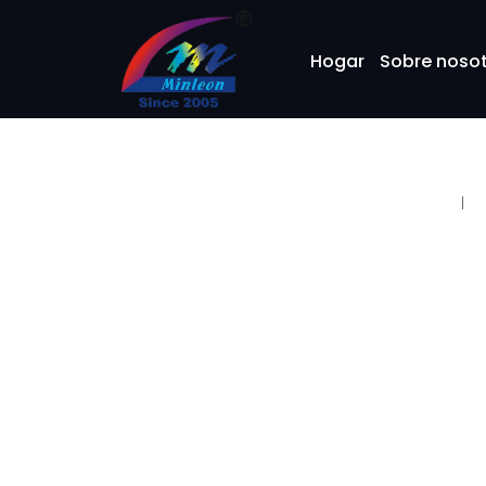
Hogar
Sobre noso
Grupo de
Índ
0-9
A
productos
Bulbos de minleon
Bombillas de repuesto navideñas
C7
Bombillas de repuesto navideñas
C9
Bombillas de repuesto navideñas
G50
Bombillas de repuesto navideñas
G30