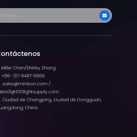
ontáctenos
Miller Chen/Shirley Zhang
+86- 137-9487-6868

sales@minleon.com
/

ales01@1001lightsupply.com
Ciudad de Changping, ciudad de Dongguan,

uangdong, China