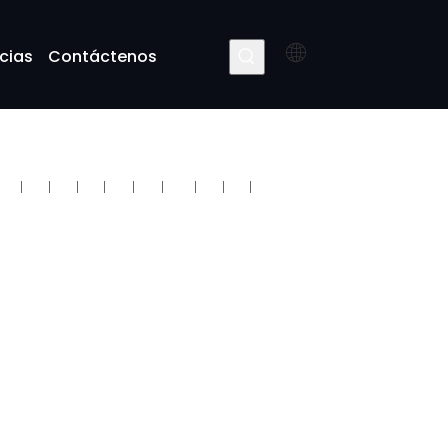
cias
Contáctenos
ares
Q
R
S
T
U
V
W
X
Y
Z