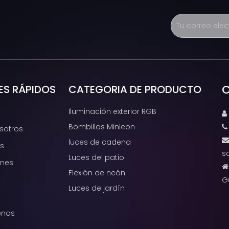
C
ES RÁPIDOS
CATEGORIA DE PRODUCTO
Iluminación exterior RGB

Bombillas Minleon
sotros
luces de cadena
s
s
Luces del patio
ones
Flexión de neón
G
Luces de jardín
enos