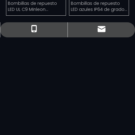
Bombillas de repuesto
Bombillas de repuesto
LED UL C9 Minleon
LED azules IP64 de grado
Bombilla navideña
comercial
múltiple
sales@minleon.com
sales@minleon.com
+86- 137-9487-6868
+86-13794876868
Por favor contáctenos
