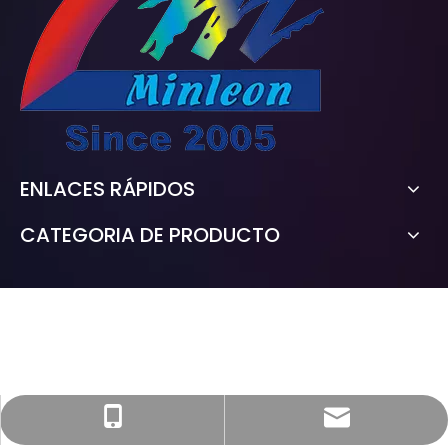
ENLACES RÁPIDOS
CATEGORIA DE PRODUCTO
sales@minleon.com
+86-13794876868