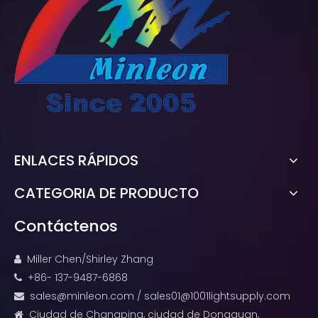
ENLACES RÁPIDOS
CATEGORIA DE PRODUCTO
Contáctenos
Miller Chen/Shirley Zhang

+86- 137-9487-6868

sales@minleon.com
/
sales01@1001lightsupply.com

Ciudad de Changping, ciudad de Dongguan,
