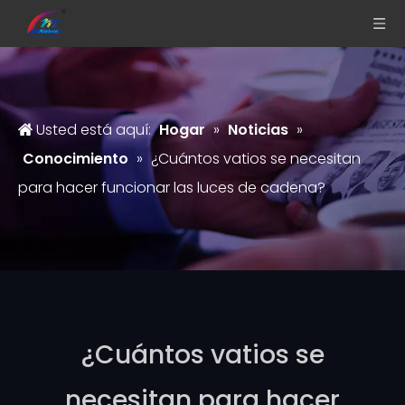
Usted está aquí:
Hogar
»
Noticias
»
Conocimiento
»
¿Cuántos vatios se necesitan
para hacer funcionar las luces de cadena?
¿Cuántos vatios se
necesitan para hacer