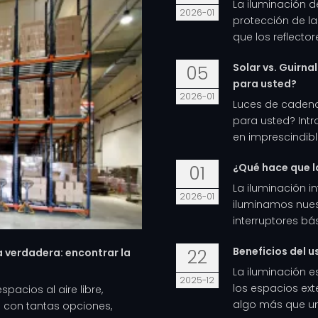
La iluminación de
2026-01
protección de la
que los reflector
Solar vs. Guirna
05
para usted?
2026-01
Luces de cadena
para usted? Int
en imprescindibl
¿Qué hace que la
01
La iluminación i
2026-01
iluminamos nues
interruptores bá
Beneficios del u
22
a verdadera: encontrar la
La iluminación e
2025-12
los espacios ext
pacios al aire libre,
algo más que una
 con tantas opciones,