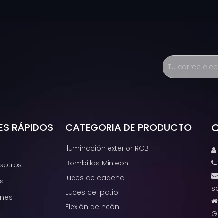
C
ES RÁPIDOS
CATEGORIA DE PRODUCTO
Iluminación exterior RGB

Bombillas Minleon
sotros
luces de cadena
s
s
Luces del patio
ones
Flexión de neón
G