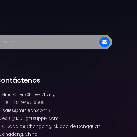
ontáctenos
Miller Chen/Shirley Zhang
+86- 137-9487-6868

sales@minleon.com
/

ales01@1001lightsupply.com
Ciudad de Changping, ciudad de Dongguan,

uangdong, China