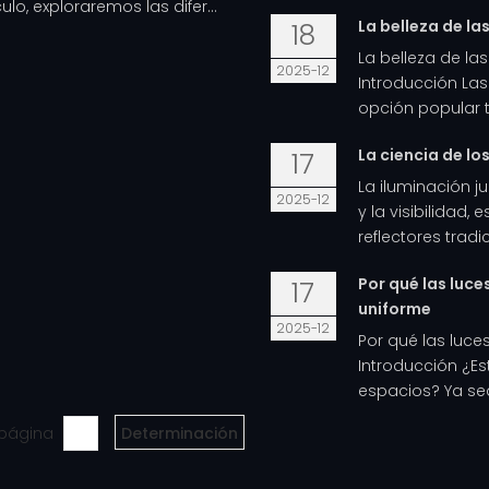
culo, exploraremos las difer...
La belleza de la
18
La belleza de la
2025-12
Introducción La
opción popular t
La ciencia de lo
17
La iluminación j
2025-12
y la visibilidad, 
reflectores tradi
Por qué las luce
17
uniforme
2025-12
Por qué las luce
Introducción ¿Es
espacios? Ya se
a página
Determinación