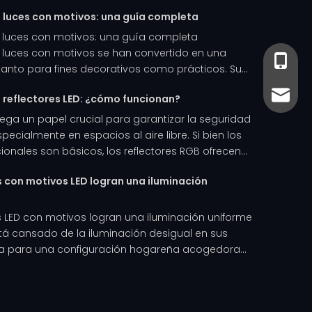
s luces con motivos: una guía completa
s luces con motivos: una guía completa
s luces con motivos se han convertido en una
+86-13
+86- 13
anto para fines decorativos como prácticos. Su...
sales@
sales@
s reflectores LED: ¿cómo funcionan?
uega un papel crucial para garantizar la seguridad
especialmente en espacios al aire libre. Si bien los
cionales son básicos, los reflectores RGB ofrecen...
s con motivos LED logran una iluminación
s LED con motivos logran una iluminación uniforme
tá cansado de la iluminación desigual en sus
a para una configuración hogareña acogedora...