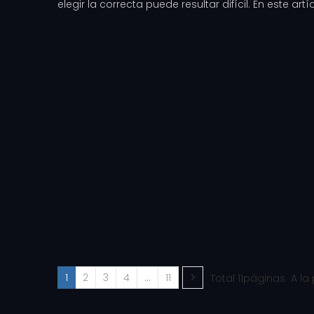
elegir la correcta puede resultar difícil. En este artí
1
2
3
4
...
11
Total 11páginas A l