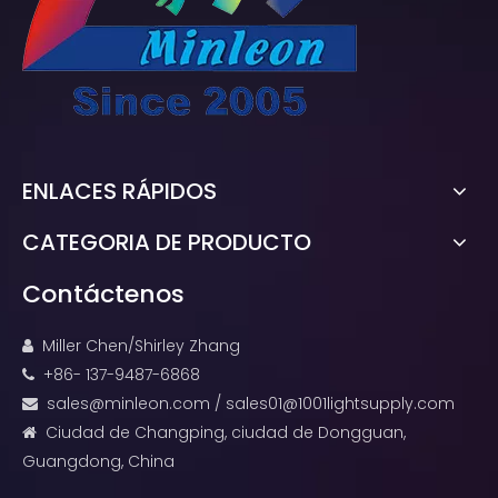
ENLACES RÁPIDOS
CATEGORIA DE PRODUCTO
Contáctenos
Miller Chen/Shirley Zhang

+86- 137-9487-6868

sales@minleon.com
/
sales01@1001lightsupply.com

Ciudad de Changping, ciudad de Dongguan,

Guangdong, China