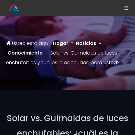
Usted está aquí:
Hogar
»
Noticias
»
Conocimiento
»
Solar vs. Guirnaldas de luces
enchufables: ¿cuál es la adecuada para usted?
Solar vs. Guirnaldas de luces
enchufables: ¿cuál es la