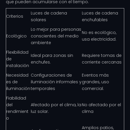
que pueden acumularse con el tiempo.
Luces de cadena
Luces de cadena
Criterios
solares
enchufables
Lo mejor para personas
No es ecológico,
Ecológico
conscientes del medio
usa electricidad.
ambiente
Flexibilidad
Ideal para zonas sin
Requiere tomas de
de
enchufes.
corriente cercanas
instalación
Necesidad
Configuraciones de
Eventos más
es de
iluminación informales y
grandes, uso
iluminación
temporales
comercial.
Fiabilidad
del
Afectado por el clima, la
No afectado por el
rendimient
luz solar.
clima
o
Amplios patios,