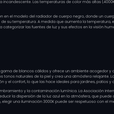
la incandescente. Las temperaturas de color más altas (4000K
en en el modelo del radiador de cuerpo negro, donde un cuerp
n de su temperatura. A medida que aumenta la temperatura, el 
ra categorizar las fuentes de luz y sus efectos en la visión hum
 gama de blancos cálidos y ofrece un ambiente acogedor y acog
los tonos naturales de la piel y crea una atmósfera relajante
y el confort, lo que las hace ideales para jardines, patios y c
mbramiento y la contaminación lumínica. La Asociación Intern
ucir la dispersión de la luz azul en la atmósfera, que puede con
to, elegir una iluminación 3000K puede ser respetuoso con el 