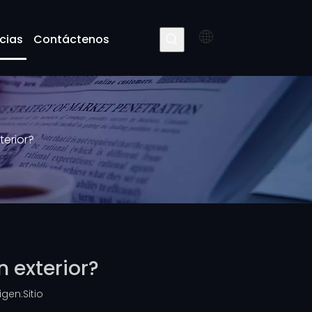
cias
Contáctenos
terior?
 exterior?
igen:
Sitio