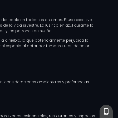
 deseable en todos los entornos. El uso excesivo
 la vida silvestre. La luz rica en azul durante la
os y los patrones de sueño.
 o niebla, lo que potencialmente perjudica la
 del espacio al optar por temperaturas de color
ión, consideraciones ambientales y preferencias
+86-13
+86- 13
l para zonas residenciales, restaurantes y espacios