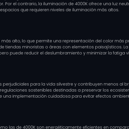
or el contrario, la iluminación de 4000K ofrece una luz neutr
 espacios que requieren niveles de iluminación más altos.
 más alto, lo que permite una representación del color más pr
s de tiendas minoristas o áreas con elementos paisajísticos. 
pero puede reducir el deslumbramiento y minimizar la fatiga vi
rjudiciales para la vida silvestre y contribuyen menos al bril
 regulaciones sostenibles destinadas a preservar los ecosistem
ere una implementación cuidadosa para evitar efectos ambient
como las de 4000K son energéticamente eficientes en compara