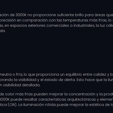
ación de 3000K no proporcione suficiente brillo para áreas que 
precisión en comparación con las temperaturas más frías, l
, en espacios exteriores comerciales o industriales, la luz c
da.
eutra o fría, lo que proporciona un equilibrio entre calidez y 
ando la visibilidad y el estado de alerta. Esto hace que la 
visibilidad detallada.
de color más frías pueden mejorar la concentración y la produ
e 4000K puede resaltar características arquitectónicas y ele
a (CRI). La iluminación nítida puede mejorar la estética de 