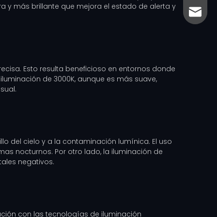
a y más brillante que mejora el estado de alerta y
sales@
sales@
ecisa. Esto resulta beneficioso en entornos donde
La iluminación de 3000K, aunque es más suave,
sual.
lo del cielo y a la contaminación lumínica. El uso
as nocturnos. Por otro lado, la iluminación de
ales negativos.
ción con las tecnologías de iluminación