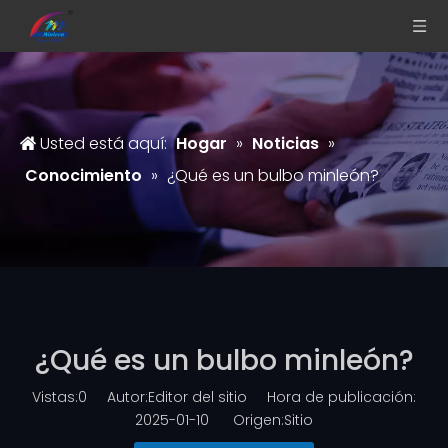
Usted está aquí:
Hogar
»
Noticias
»
Conocimiento
»
¿Qué es un bulbo minleón?
¿Qué es un bulbo minleón?
Vistas:
0
Autor:Editor del sitio Hora de publicación:
2025-01-10 Origen:
Sitio