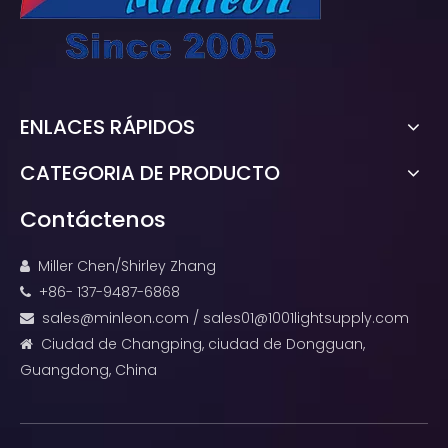
ENLACES RÁPIDOS
CATEGORIA DE PRODUCTO
Contáctenos
Miller Chen/Shirley Zhang

+86- 137-9487-6868

sales@minleon.com
/
sales01@1001lightsupply.com

Ciudad de Changping, ciudad de Dongguan,

Guangdong, China