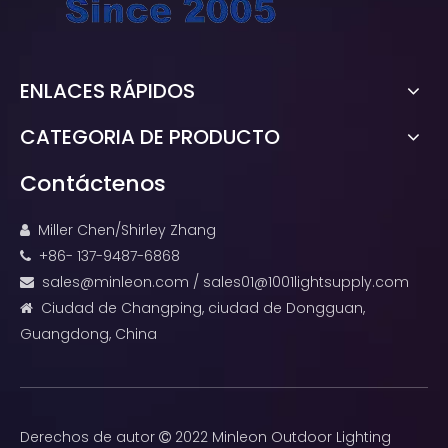
ENLACES RÁPIDOS
CATEGORIA DE PRODUCTO
Contáctenos
Miller Chen/Shirley Zhang

+86- 137-9487-6868

sales@minleon.com
/
sales01@1001lightsupply.com

Ciudad de Changping, ciudad de Dongguan,

Guangdong, China
Derechos de autor
2022 Minleon Outdoor Lighting
