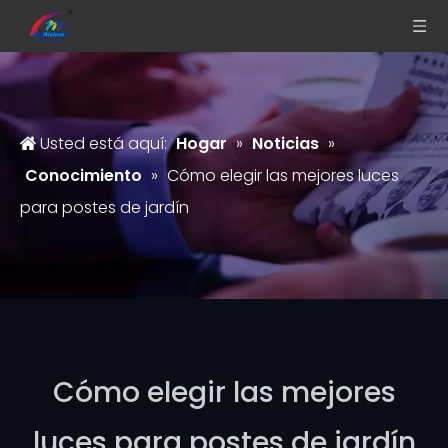
Usted está aquí:
Hogar
»
Noticias
»
Conocimiento
»
Cómo elegir las mejores luces
para postes de jardín
Cómo elegir las mejores
luces para postes de jardín