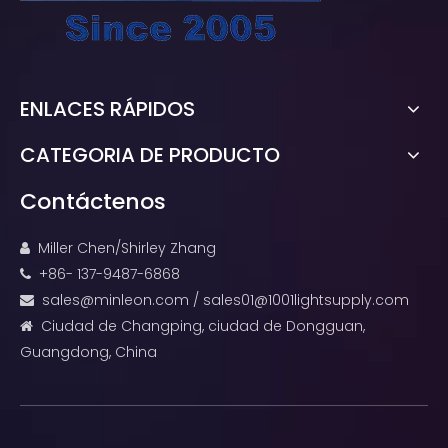
ENLACES RÁPIDOS
CATEGORIA DE PRODUCTO
Contáctenos
Miller Chen/Shirley Zhang

+86- 137-9487-6868

sales@minleon.com
/
sales01@1001lightsupply.com

Ciudad de Changping, ciudad de Dongguan,

Guangdong, China