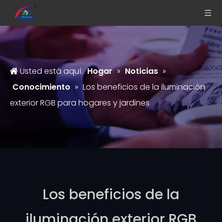
Usted está aquí:
Hogar
»
Noticias
»
Conocimiento
»
Los beneficios de la iluminación
exterior RGB para hogares y jardines
Los beneficios de la
iluminación exterior RGB