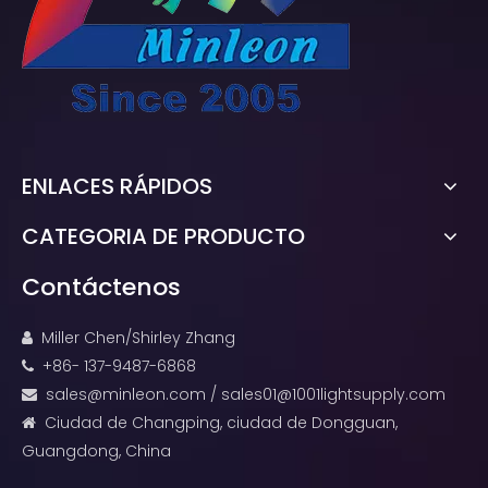
ENLACES RÁPIDOS
CATEGORIA DE PRODUCTO
Contáctenos
Miller Chen/Shirley Zhang

+86- 137-9487-6868

sales@minleon.com
/
sales01@1001lightsupply.com

Ciudad de Changping, ciudad de Dongguan,

Guangdong, China