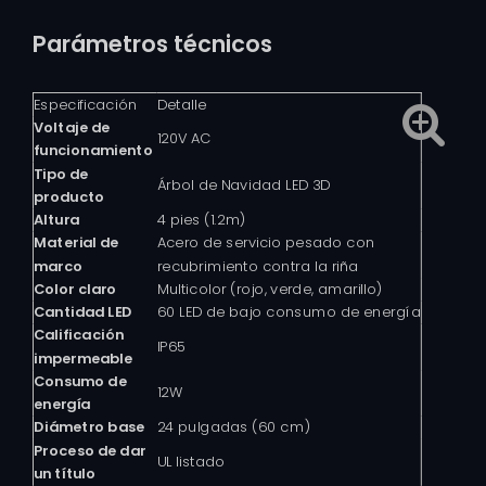
Parámetros técnicos
Especificación
Detalle
Voltaje de
120V AC
funcionamiento
Tipo de
Árbol de Navidad LED 3D
producto
Altura
4 pies (1.2m)
Material de
Acero de servicio pesado con
marco
recubrimiento contra la riña
Color claro
Multicolor (rojo, verde, amarillo)
Cantidad LED
60 LED de bajo consumo de energía
Calificación
IP65
impermeable
Consumo de
12W
energía
Diámetro base
24 pulgadas (60 cm)
Proceso de dar
UL listado
un título