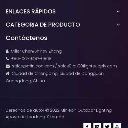
ENLACES RÁPIDOS
CATEGORIA DE PRODUCTO
Contáctenos
Miller Chen/Shirley Zhang

+86- 137-9487-6868

sales@minleon.com
/
sales01@1001lightsupply.com

Ciudad de Changping, ciudad de Dongguan,

Guangdong, China
Derechos de autor
2022 Minleon Outdoor Lighting

Apoyo de
Leadong
.
Sitemap